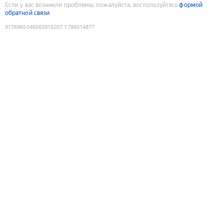
Если у вас возникли проблемы, пожалуйста, воспользуйтесь
формой
обратной связи
9176965046083918207
:
1786014877