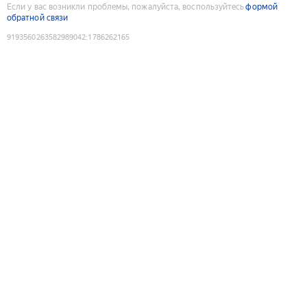
Если у вас возникли проблемы, пожалуйста, воспользуйтесь
формой
обратной связи
9193560263582989042
:
1786262165