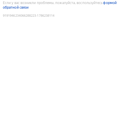
Если у вас возникли проблемы, пожалуйста, воспользуйтесь
формой
обратной связи
9191946234066288223
:
1786238114