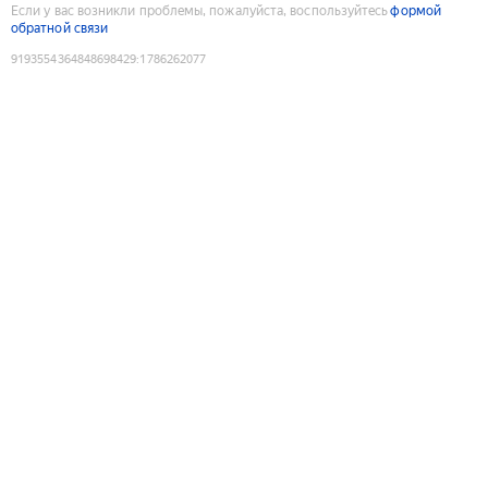
Если у вас возникли проблемы, пожалуйста, воспользуйтесь
формой
обратной связи
9193554364848698429
:
1786262077