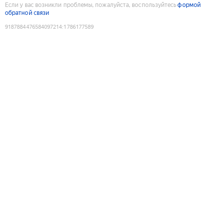
Если у вас возникли проблемы, пожалуйста, воспользуйтесь
формой
обратной связи
9187884476584097214
:
1786177589