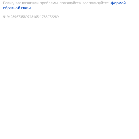
Если у вас возникли проблемы, пожалуйста, воспользуйтесь
формой
обратной связи
9194239673589748165
:
1786272289