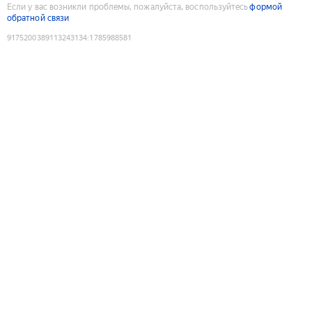
Если у вас возникли проблемы, пожалуйста, воспользуйтесь
формой
обратной связи
9175200389113243134
:
1785988581