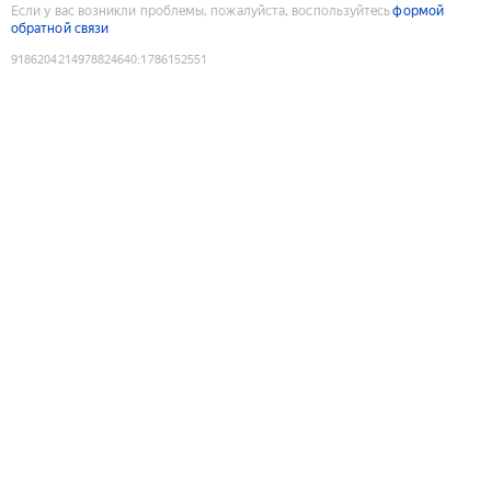
Если у вас возникли проблемы, пожалуйста, воспользуйтесь
формой
обратной связи
9186204214978824640
:
1786152551