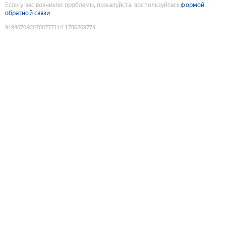
Если у вас возникли проблемы, пожалуйста, воспользуйтесь
формой
обратной связи
9194070920700777114
:
1786269774