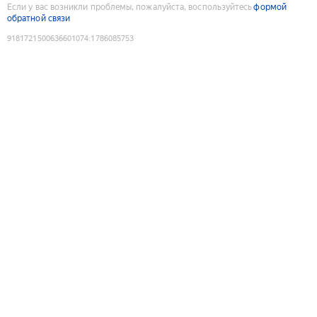
Если у вас возникли проблемы, пожалуйста, воспользуйтесь
формой
обратной связи
9181721500636601074
:
1786085753