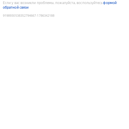
Если у вас возникли проблемы, пожалуйста, воспользуйтесь
формой
обратной связи
9198930538352794667
:
1786342188