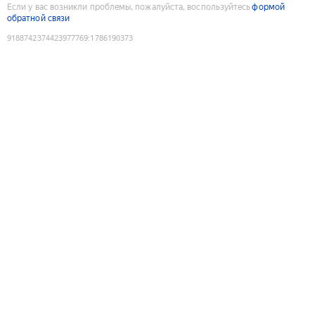
Если у вас возникли проблемы, пожалуйста, воспользуйтесь
формой
обратной связи
9188742374423977769
:
1786190373