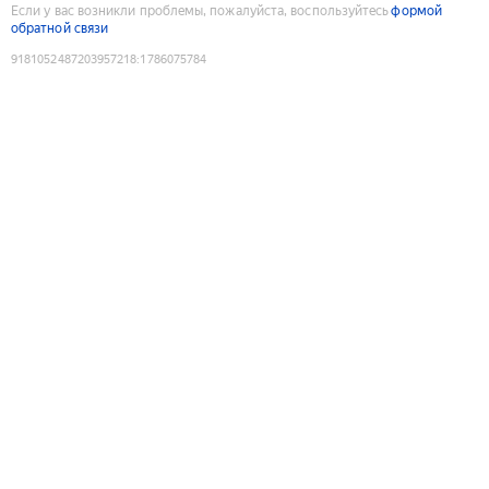
Если у вас возникли проблемы, пожалуйста, воспользуйтесь
формой
обратной связи
9181052487203957218
:
1786075784