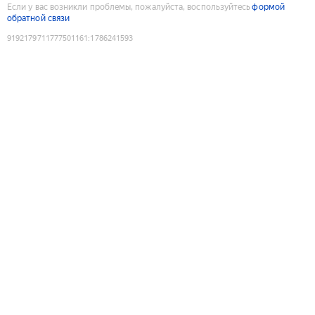
Если у вас возникли проблемы, пожалуйста, воспользуйтесь
формой
обратной связи
9192179711777501161
:
1786241593