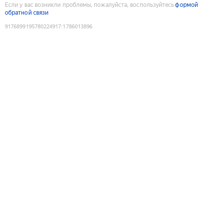
Если у вас возникли проблемы, пожалуйста, воспользуйтесь
формой
обратной связи
9176899195780224917
:
1786013896