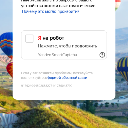
Нам очень жаль, но запросы с вашего
устройства похожи на автоматические.
Почему это могло произойти?
Я не робот
Нажмите, чтобы продолжить
Yandex SmartCaptcha
Если у вас возникли проблемы, пожалуйста,
воспользуйтесь
формой обратной связи
9179240945026882771
:
1786048790