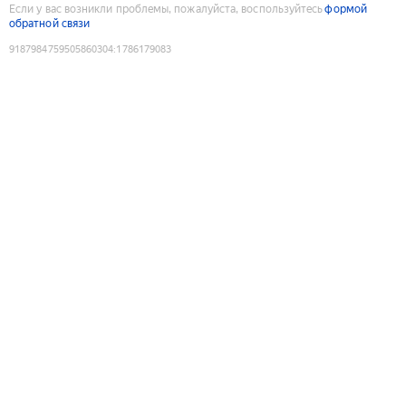
Если у вас возникли проблемы, пожалуйста, воспользуйтесь
формой
обратной связи
9187984759505860304
:
1786179083