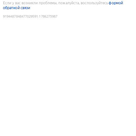
Если у вас возникли проблемы, пожалуйста, воспользуйтесь
формой
обратной связи
9194487848477029591
:
1786275987