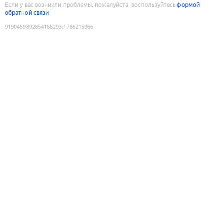
Если у вас возникли проблемы, пожалуйста, воспользуйтесь
формой
обратной связи
9190459892854168293
:
1786215966