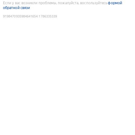
Если у вас возникли проблемы, пожалуйста, воспользуйтесь
формой
обратной связи
9198470935984641654
:
1786335339