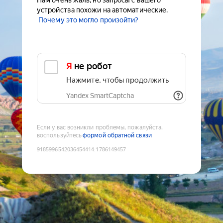
Нам очень жаль, но запросы с вашего
устройства похожи на автоматические.
Почему это могло произойти?
Я не робот
Нажмите, чтобы продолжить
Yandex SmartCaptcha
Если у вас возникли проблемы, пожалуйста,
воспользуйтесь
формой обратной связи
9185996542036454414
:
1786149457