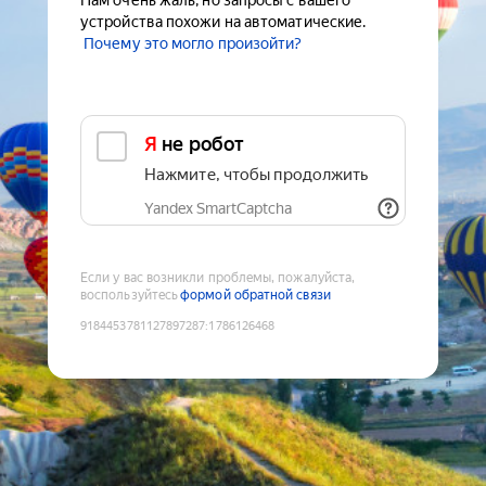
Нам очень жаль, но запросы с вашего
устройства похожи на автоматические.
Почему это могло произойти?
Я не робот
Нажмите, чтобы продолжить
Yandex SmartCaptcha
Если у вас возникли проблемы, пожалуйста,
воспользуйтесь
формой обратной связи
9184453781127897287
:
1786126468