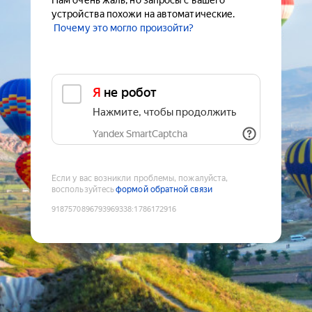
Нам очень жаль, но запросы с вашего
устройства похожи на автоматические.
Почему это могло произойти?
Я не робот
Нажмите, чтобы продолжить
Yandex SmartCaptcha
Если у вас возникли проблемы, пожалуйста,
воспользуйтесь
формой обратной связи
9187570896793969338
:
1786172916