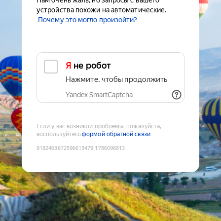
Нам очень жаль, но запросы с вашего
устройства похожи на автоматические.
Почему это могло произойти?
Я не робот
Нажмите, чтобы продолжить
Yandex SmartCaptcha
Если у вас возникли проблемы, пожалуйста,
воспользуйтесь
формой обратной связи
9182463672596613479
:
1786096813