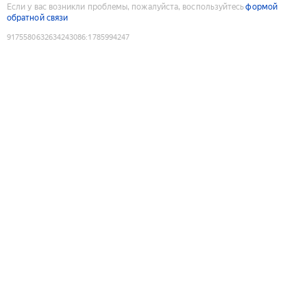
Если у вас возникли проблемы, пожалуйста, воспользуйтесь
формой
обратной связи
9175580632634243086
:
1785994247