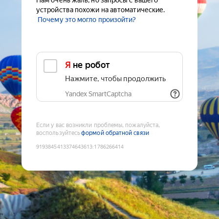
Нам очень жаль, но запросы с вашего
устройства похожи на автоматические.
Почему это могло произойти?
Я не робот
Нажмите, чтобы продолжить
Yandex SmartCaptcha
Если у вас возникли проблемы, пожалуйста,
воспользуйтесь
формой обратной связи
9193845413374643613
:
1786266414