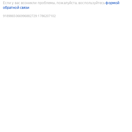
Если у вас возникли проблемы, пожалуйста, воспользуйтесь
формой
обратной связи
9189865066996882729
:
1786207102