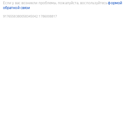
Если у вас возникли проблемы, пожалуйста, воспользуйтесь
формой
обратной связи
9176558380058345042
:
1786008817