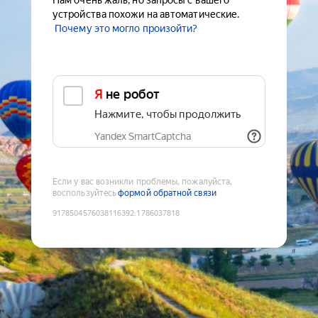
Нам очень жаль, но запросы с вашего
устройства похожи на автоматические.
Почему это могло произойти?
Я не робот
Нажмите, чтобы продолжить
Yandex SmartCaptcha
Если у вас возникли проблемы, пожалуйста,
воспользуйтесь
формой обратной связи
9178504576038116392
:
1786037818