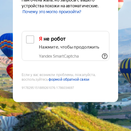
Нам очень жаль, но запросы с вашего
устройства похожи на автоматические.
Почему это могло произойти?
Я не робот
Нажмите, чтобы продолжить
Yandex SmartCaptcha
Если у вас возникли проблемы, пожалуйста,
воспользуйтесь
формой обратной связи
9178295151889261076
:
1786034697