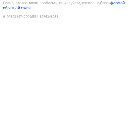
Если у вас возникли проблемы, пожалуйста, воспользуйтесь
формой
обратной связи
9199323147422046581
:
1786348038