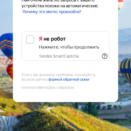
Нам очень жаль, но запросы с вашего
устройства похожи на автоматические.
Почему это могло произойти?
Я не робот
Нажмите, чтобы продолжить
Yandex SmartCaptcha
Если у вас возникли проблемы, пожалуйста,
воспользуйтесь
формой обратной связи
9181570519987432645
:
1786083504