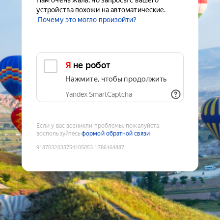
Нам очень жаль, но запросы с вашего
устройства похожи на автоматические.
Почему это могло произойти?
Я не робот
Нажмите, чтобы продолжить
Yandex SmartCaptcha
Если у вас возникли проблемы, пожалуйста,
воспользуйтесь
формой обратной связи
9187032033754105053
:
1786164887