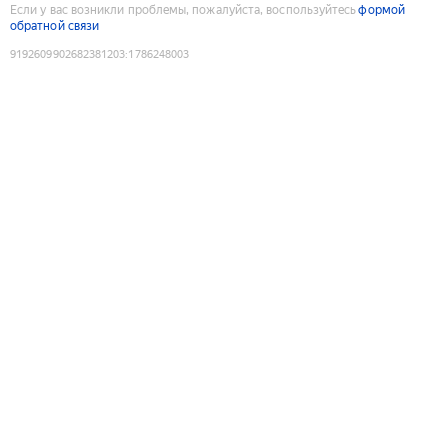
Если у вас возникли проблемы, пожалуйста, воспользуйтесь
формой
обратной связи
9192609902682381203
:
1786248003