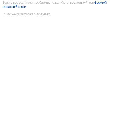
Если у вас возникли проблемы, пожалуйста, воспользуйтесь
формой
обратной связи
9180264439894297549
:
1786064042