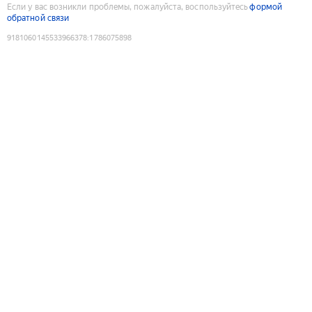
Если у вас возникли проблемы, пожалуйста, воспользуйтесь
формой
обратной связи
9181060145533966378
:
1786075898