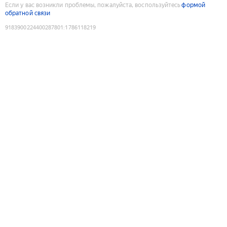
Если у вас возникли проблемы, пожалуйста, воспользуйтесь
формой
обратной связи
9183900224400287801
:
1786118219