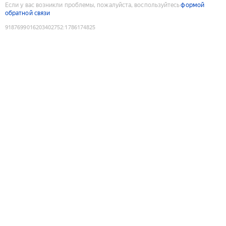
Если у вас возникли проблемы, пожалуйста, воспользуйтесь
формой
обратной связи
9187699016203402752
:
1786174825