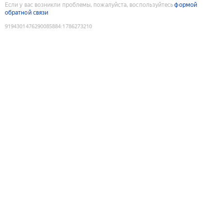
Если у вас возникли проблемы, пожалуйста, воспользуйтесь
формой
обратной связи
9194301476290085884
:
1786273210