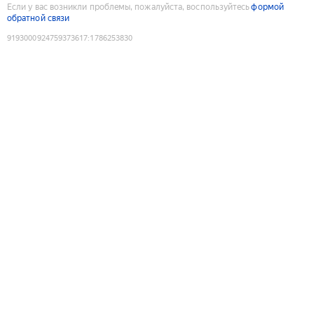
Если у вас возникли проблемы, пожалуйста, воспользуйтесь
формой
обратной связи
9193000924759373617
:
1786253830