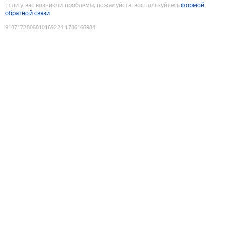
Если у вас возникли проблемы, пожалуйста, воспользуйтесь
формой
обратной связи
9187172806810169224
:
1786166984