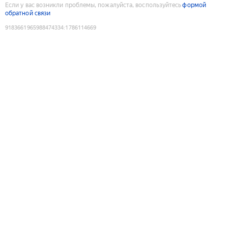
Если у вас возникли проблемы, пожалуйста, воспользуйтесь
формой
обратной связи
9183661965988474334
:
1786114669