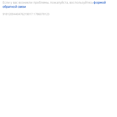
Если у вас возникли проблемы, пожалуйста, воспользуйтесь
формой
обратной связи
9181209440476219017
:
1786078123