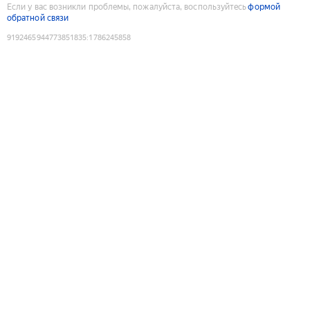
Если у вас возникли проблемы, пожалуйста, воспользуйтесь
формой
обратной связи
9192465944773851835
:
1786245858