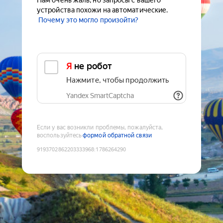
Нам очень жаль, но запросы с вашего
устройства похожи на автоматические.
Почему это могло произойти?
Я не робот
Нажмите, чтобы продолжить
Yandex SmartCaptcha
Если у вас возникли проблемы, пожалуйста,
воспользуйтесь
формой обратной связи
9193702862203333968
:
1786264290