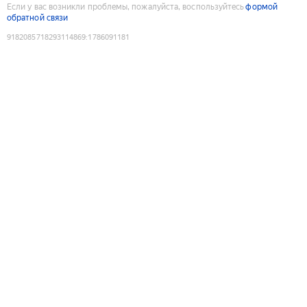
Если у вас возникли проблемы, пожалуйста, воспользуйтесь
формой
обратной связи
9182085718293114869
:
1786091181