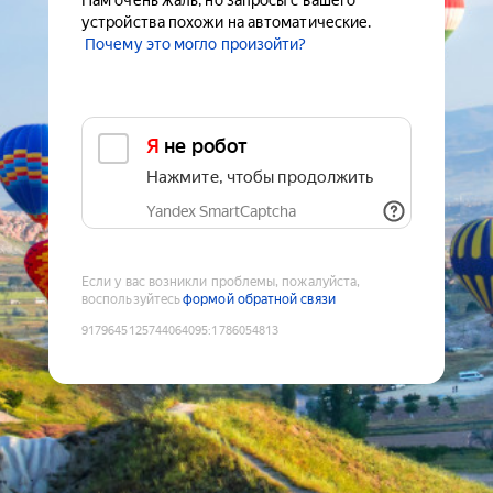
Нам очень жаль, но запросы с вашего
устройства похожи на автоматические.
Почему это могло произойти?
Я не робот
Нажмите, чтобы продолжить
Yandex SmartCaptcha
Если у вас возникли проблемы, пожалуйста,
воспользуйтесь
формой обратной связи
9179645125744064095
:
1786054813