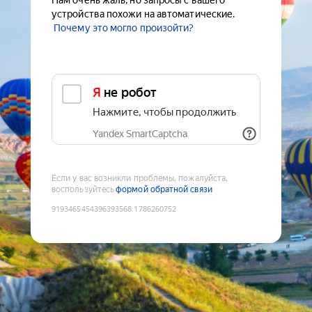
Нам очень жаль, но запросы с вашего
устройства похожи на автоматические.
Почему это могло произойти?
Я не робот
Нажмите, чтобы продолжить
Yandex SmartCaptcha
Если у вас возникли проблемы, пожалуйста,
воспользуйтесь
формой обратной связи
9193465454396393568
:
1786260752