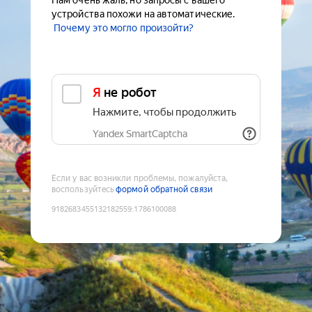
Нам очень жаль, но запросы с вашего
устройства похожи на автоматические.
Почему это могло произойти?
Я не робот
Нажмите, чтобы продолжить
Yandex SmartCaptcha
Если у вас возникли проблемы, пожалуйста,
воспользуйтесь
формой обратной связи
9182683455132182559
:
1786100088