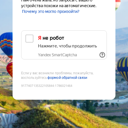
Нам очень жаль, но запросы с вашего
устройства похожи на автоматические.
Почему это могло произойти?
Я не робот
Нажмите, чтобы продолжить
Yandex SmartCaptcha
Если у вас возникли проблемы, пожалуйста,
воспользуйтесь
формой обратной связи
9177407135322105844
:
1786021464